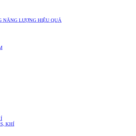
NG NĂNG LƯỢNG HIỆU QUẢ
M
Í
S, KHÍ