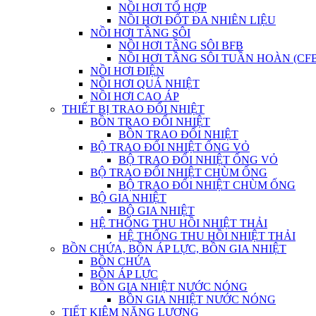
NỒI HƠI TỔ HỢP
NỒI HƠI ĐỐT ĐA NHIÊN LIỆU
NỒI HƠI TẦNG SÔI
NỒI HƠI TẦNG SÔI BFB
NỒI HƠI TẦNG SÔI TUẦN HOÀN (CF
NỒI HƠI ĐIỆN
NỒI HƠI QUÁ NHIỆT
NỒI HƠI CAO ÁP
THIẾT BỊ TRAO ĐỔI NHIỆT
BỒN TRAO ĐỔI NHIỆT
BỒN TRAO ĐỔI NHIỆT
BỘ TRAO ĐỔI NHIỆT ỐNG VỎ
BỘ TRAO ĐỔI NHIỆT ỐNG VỎ
BỘ TRAO ĐỔI NHIỆT CHÙM ỐNG
BỘ TRAO ĐỔI NHIỆT CHÙM ỐNG
BỘ GIA NHIỆT
BỘ GIA NHIỆT
HỆ THỐNG THU HỒI NHIỆT THẢI
HỆ THỐNG THU HỒI NHIỆT THẢI
BỒN CHỨA, BỒN ÁP LỰC, BỒN GIA NHIỆT
BỒN CHỨA
BỒN ÁP LỰC
BỒN GIA NHIỆT NƯỚC NÓNG
BỒN GIA NHIỆT NƯỚC NÓNG
TIẾT KIỆM NĂNG LƯỢNG